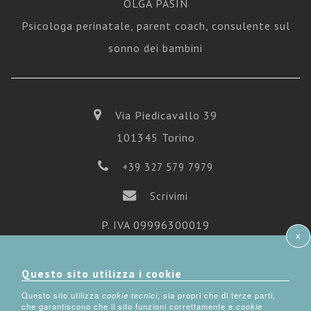
OLGA PASIN
Psicologa perinatale, parent coach, consulente sul
sonno dei bambini
Via Piedicavallo 39
101345 Torino
+39 327 579 7979
Scrivimi
P. IVA 09996300019
x
Iscrizione Ordine Psicologi del Piemonte n° 5406
Questo sito utilizza i cookie
Questo sito utilizza
cookie tecnici
, sia propri che di terze parti,
che garantiscono che il sito funzioni correttamente e
cookie