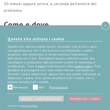
30 minuti oppure un’ora, a seconda dell’entità del
problema.
Come e dove
x
La consulenza può svolgersi in modalità online,
Questo sito utilizza i cookie
oppure nel mio studio che si trova in Via
Questo sito utilizza
cookie tecnici
, sia propri che di terze parti,
Piedicavallo 39 a Torino.
che garantiscono che il sito funzioni correttamente e
cookie
analytics
, che monitorano in forma anonima l’interazione
dell’utente con il sito. Potrebbero essere utilizzati cookie che
Costo della consulenza
raccolgono e analizzano dati personali (
cookie di marketing e
profilazione
). Trovi maggiori informazioni nella
cookie policy
. Puoi
decidere di proseguire con i soli cookie tecnici, cliccando su
Il costo della consulenza di 30 minuti è di 50 euro
Accetta i cookie selezionati
, oppure fare una scelta, cliccando su
Seleziona i cookie
. Puoi anche accettare tutti i cookie, con il
+ 2% di Cassa Previdenziale Nazionale.
bottone
Accetta tutti i cookie
.
Necessari
Altri
Personalizza
Il costo della consulenza di 1 ora è di 85 euro +
2% di Cassa Previdenziale Nazionale.
Accetta i cookie selezionati
Accetta tutti i cookie
La spesa della consulenza è detraibile al 19%
Powered by
Riflessi Digitali