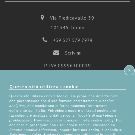
Via Piedicavallo 39
101345 Torino
+39 327 579 7979
Scrivimi
P. IVA 09996300019
x
Iscrizione Ordine Psicologi del Piemonte n° 5406
Questo sito utilizza i cookie
Questo sito utilizza
cookie tecnici
, sia propri che di terze parti,
che garantiscono che il sito funzioni correttamente e
cookie
analytics
, che monitorano in forma anonima l’interazione
dell’utente con il sito. Potrebbero essere utilizzati cookie che
raccolgono e analizzano dati personali (
cookie di marketing e
Copyright © 2018-2020
profilazione
). Trovi maggiori informazioni nella
cookie policy
. Puoi
decidere di proseguire con i soli cookie tecnici, cliccando su
Tutti i diritti riservati
Accetta i cookie selezionati
, oppure fare una scelta, cliccando su
Seleziona i cookie
. Puoi anche accettare tutti i cookie, con il