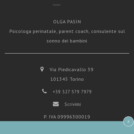
OLGA PASIN
Psicologa perinatale, parent coach, consulente sul
sonno dei bambini
Via Piedicavallo 39
101345 Torino
+39 327 579 7979
Scrivimi
P. IVA 09996300019
x
Iscrizione Ordine Psicologi del Piemonte n° 5406